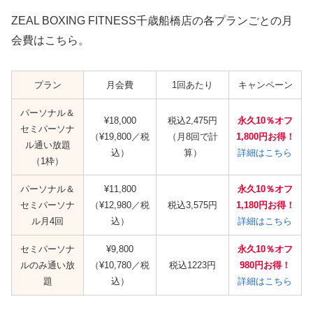
ZEAL BOXING FITNESS千歳船橋店の各プランごとの月
会費はこちら。
プラン
月会費
1回あたり
キャンペーン
パーソナル＆
¥18,000
税込2,475円
永久10％オフ
セミパーソナ
（¥19,800／税
（月8回で計
1,800円
お得！
ル通い放題
込）
算）
詳細はこちら
（1枠）
パーソナル＆
¥11,800
永久10％オフ
セミパーソナ
（¥12,980／税
税込3,575円
1,180円お得！
ル月4回
込）
詳細はこちら
セミパーソナ
¥9,800
永久10％オフ
ルのみ通い放
（¥10,780／税
税込1223円
980
円お得！
題
込）
詳細はこちら