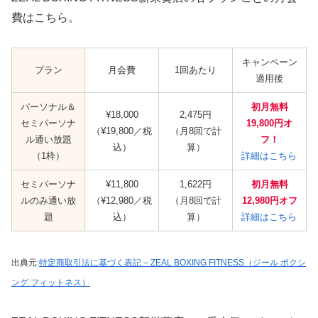
費はこちら。
キャンペーン
プラン
月会費
1回あたり
適用後
パーソナル＆
初月無料
¥18,000
2,475円
セミパーソナ
19,800円オ
（¥19,800／税
（月8回で計
ル通い放題
フ！
込）
算）
（1枠）
詳細はこちら
セミパーソナ
¥11,800
1,622円
初月無料
ルのみ通い放
（¥12,980／税
（月8回で計
12,980円オフ
題
込）
算）
詳細はこちら
出典元:
特定商取引法に基づく表記 – ZEAL BOXING FITNESS（ジール ボクシ
ング フィットネス）