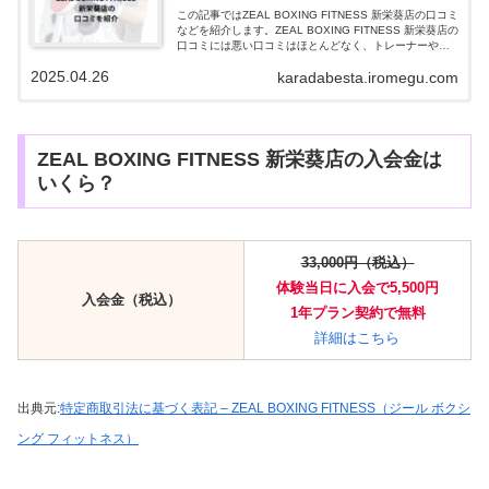
この記事ではZEAL BOXING FITNESS 新栄葵店の口コミ
などを紹介します。ZEAL BOXING FITNESS 新栄葵店の
口コミには悪い口コミはほとんどなく、トレーナーや施
設の清潔さ、アメニティの充実さに満足する声が多数あ
2025.04.26
karadabesta.iromegu.com
りま...
ZEAL BOXING FITNESS 新栄葵店の入会金は
いくら？
33,000円（税込）
体験当日に入会で5,500円
入会金（税込）
1年プラン契約で
無料
詳細はこちら
出典元:
特定商取引法に基づく表記 – ZEAL BOXING FITNESS（ジール ボクシ
ング フィットネス）