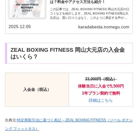
は？料金やアクセス方法も紹介！
この記事では、ZEAL BOXING FITNESS 岡山大元店の口
コミなどを紹介します。ZEAL BOXING FITNESS岡山大
元店は、悪い口コミはなく、このように満足する声があ
りました。優しく親切に教えていただけて楽しかった久
2025.12.05
karadabesta.iromegu.com
しぶり...
ZEAL BOXING FITNESS 岡山大元店の入会金
はいくら？
33,000円（税込）
体験当日に入会で5,500円
入会金（税込）
1年プラン契約で
無料
詳細はこちら
出典元:
特定商取引法に基づく表記 – ZEAL BOXING FITNESS（ジール ボクシ
ング フィットネス）