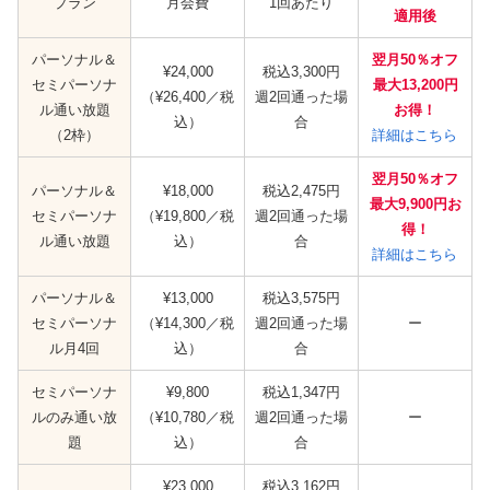
プラン
月会費
1回あたり
適用後
パーソナル＆
翌月50％オフ
¥24,000
税込3,300円
セミパーソナ
最大13,200円
（¥26,400／税
週2回通った場
ル通い放題
お得！
込）
合
（2枠）
詳細はこちら
翌月50％オフ
パーソナル＆
¥18,000
税込2,475円
最大9,900円お
セミパーソナ
（¥19,800／税
週2回通った場
得！
ル通い放題
込）
合
詳細はこちら
パーソナル＆
¥13,000
税込3,575円
セミパーソナ
（¥14,300／税
週2回通った場
ー
ル月4回
込）
合
セミパーソナ
¥9,800
税込1,347円
ルのみ通い放
（¥10,780／税
週2回通った場
ー
題
込）
合
¥23,000
税込3,162円