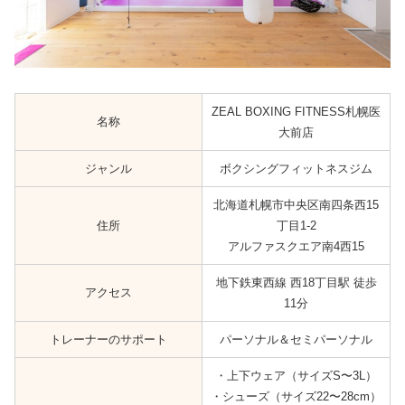
ZEAL BOXING FITNESS札幌医
名称
大前店
ジャンル
ボクシングフィットネスジム
北海道札幌市中央区南四条西15
住所
丁目1-2
アルファスクエア南4西15
地下鉄東西線 西18丁目駅 徒歩
アクセス
11分
トレーナーのサポート
パーソナル＆セミパーソナル
・上下ウェア（サイズS〜3L）
・シューズ（サイズ22〜28cm）