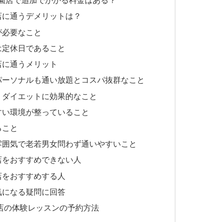
 戸越公園店で追加でかかる料金はある？
越公園店に通うデメリットは？
が必要なこと
は定休日であること
公園店に通うメリット
パーソナルも通い放題とコスパ抜群なこと
くダイエットに効果的なこと
すい環境が整っていること
ること
雰囲気で老若男女問わず通いやすいこと
越公園店をおすすめできない人
公園店をおすすめする人
する気になる疑問に回答
戸越公園店の体験レッスンの予約方法