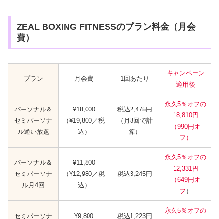
ZEAL BOXING FITNESSのプラン料金（月会
費）
キャンペーン
プラン
月会費
1回あたり
適用後
永久5％オフの
パーソナル＆
¥18,000
税込2,475円
18,810円
セミパーソナ
（¥19,800／税
（月8回で計
（990円オ
ル通い放題
込）
算）
フ）
永久5％オフの
パーソナル＆
¥11,800
12,331円
セミパーソナ
（¥12,980／税
税込3,245円
（649円オ
ル月4回
込）
フ
）
永久5％オフの
セミパーソナ
¥9,800
税込1,223円