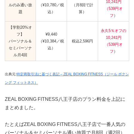
10,241円
ルのみ通い放
（¥10,780／税
（月8回で計
（539円オ
題
込）
算）
フ
）
【学割20%オ
永久5％オフの
フ】
¥9,440
10,241円
パーソナル＆
（¥10,384／税
税込2,596円
（539円オ
セミパーソナ
込）
フ
）
ル月4回
出典元:
特定商取引法に基づく表記 – ZEAL BOXING FITNESS（ジール ボクシ
ング フィットネス）
ZEAL BOXING FITNESS八王子店のプラン料金を上記に
まとめました。
たとえばZEAL BOXING FITNESS八王子店で一番人気の
パーソナル＆セミパーソナル通い放題で月8回（週2回）